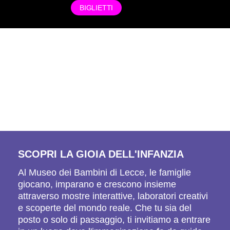
BIGLIETTI
SCOPRI LA GIOIA DELL'INFANZIA
Al Museo dei Bambini di Lecce, le famiglie
giocano, imparano e crescono insieme
attraverso mostre interattive, laboratori creativi
e scoperte del mondo reale. Che tu sia del
posto o solo di passaggio, ti invitiamo a entrare