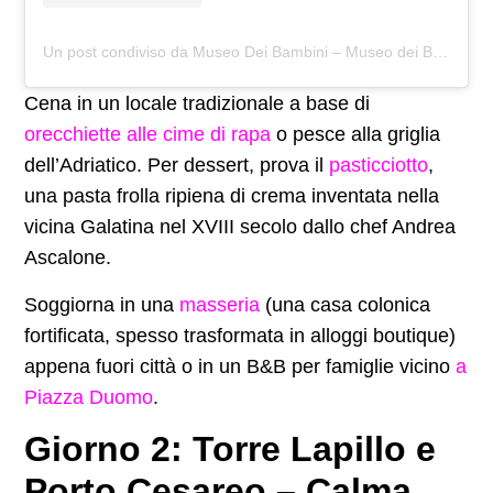
Un post condiviso da Museo Dei Bambini – Museo dei Bambini di Lecce (@museodeibambini)
Cena in un locale tradizionale a base di
orecchiette alle cime di rapa
o pesce alla griglia
dell’Adriatico. Per dessert, prova il
pasticciotto
,
una pasta frolla ripiena di crema inventata nella
vicina Galatina nel XVIII secolo dallo chef Andrea
Ascalone.
Soggiorna in una
masseria
(una casa colonica
fortificata, spesso trasformata in alloggi boutique)
appena fuori città o in un B&B per famiglie vicino
a
Piazza Duomo
.
Giorno 2: Torre Lapillo e
Porto Cesareo – Calma